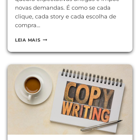
novas demandas. É como se cada
clique, cada story e cada escolha de
compra…
HÁBITOS
LEIA MAIS
DE
CONSUMO
DOS
JOVENS
E
O
QUE
ELES
ESPERAM
DAS
MARCAS