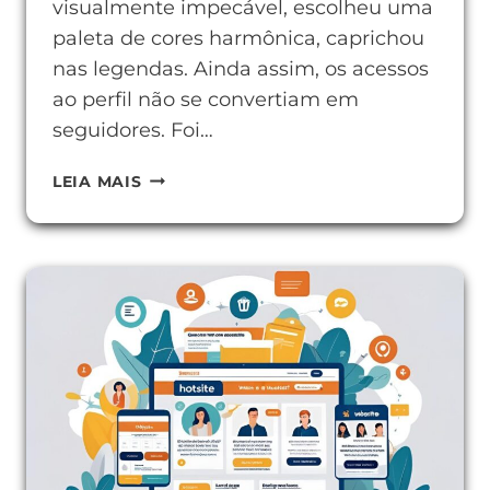
visualmente impecável, escolheu uma
paleta de cores harmônica, caprichou
nas legendas. Ainda assim, os acessos
ao perfil não se convertiam em
seguidores. Foi…
O
LEIA MAIS
QUE
É
A
BIO
DO
INSTAGRAM
E
COMO
ELA
DEFINE