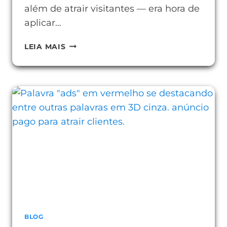
além de atrair visitantes — era hora de
aplicar…
TÉCNICAS
LEIA MAIS
PARA
MELHORAR
SUA
TAXA
DE
CONVERSÃO
E
VENDER
MAIS
BLOG