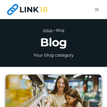
Pular
para
o
Conteúdo
Início
»
Blog
Blog
Your blog category