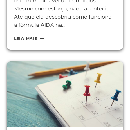
lista interminável de benefícios.
Mesmo com esforço, nada acontecia.
Até que ela descobriu como funciona
a fórmula AIDA na…
COMO
LEIA MAIS
FUNCIONA
A
FÓRMULA
AIDA
NA
PRÁTICA