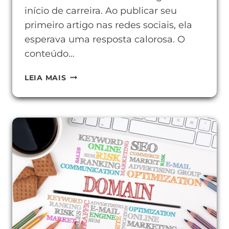
início de carreira. Ao publicar seu
primeiro artigo nas redes sociais, ela
esperava uma resposta calorosa. O
conteúdo…
COMO
LEIA MAIS
MELHORAR
O
ALCANCE
ORGÂNICO
COM
AÇÕES
SIMPLES
E
EFICAZES