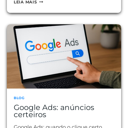
O
LEIA MAIS
QUE
É
HOTSITE
E
POR
QUE
ELE
GERA
RESULTADOS
RÁPIDOS
BLOG
Google Ads: anúncios
certeiros
Google Ads: quando o clique certo