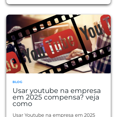
QUE
É
UMA
THUMBNAIL
E
POR
QUE
ELA
IMPORTA
TANTO
BLOG
Usar youtube na empresa
em 2025 compensa? veja
como
Usar Youtube na empresa em 2025