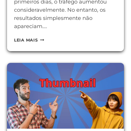
primeiros dias, o tráfego aumentou
consideravelmente. No entanto, os
resultados simplesmente não
apareciam….
TAXA
LEIA MAIS
DE
REJEIÇÃO:
O
QUE
É
E
COMO
REDUZIR
NO
SEU
SITE