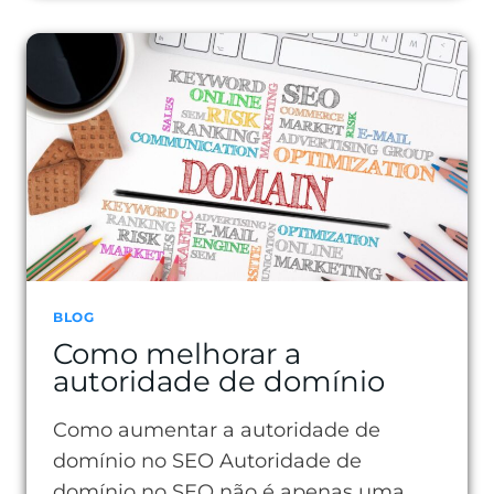
O
ALCANCE
ORGÂNICO
COM
AÇÕES
SIMPLES
E
EFICAZES
BLOG
Como melhorar a
autoridade de domínio
Como aumentar a autoridade de
domínio no SEO Autoridade de
domínio no SEO não é apenas uma