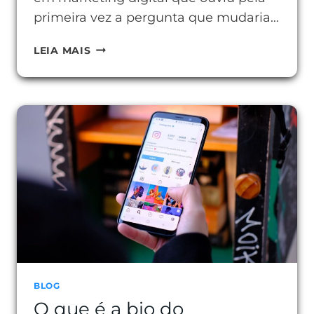
primeira vez a pergunta que mudaria…
O
LEIA MAIS
QUE
É
O
BOTÃO
CTA
E
POR
QUE
ELE
MUDA
SEUS
RESULTADOS
BLOG
O que é a bio do