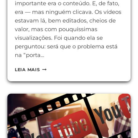
importante era o conteúdo. E, de fato,
era — mas ninguém clicava. Os vídeos
estavam lá, bem editados, cheios de
valor, mas com pouquíssimas
visualizações. Foi quando ela se
perguntou: será que o problema está
na “porta…
O
LEIA MAIS
QUE
É
UMA
THUMBNAIL
E
POR
QUE