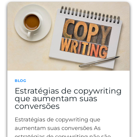
DOS
JOVENS
E
O
QUE
ELES
ESPERAM
DAS
MARCAS
BLOG
Estratégias de copywriting
que aumentam suas
conversões
Estratégias de copywriting que
aumentam suas conversões As
estratégias de copywriting não são