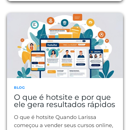
É
A
BIO
DO
INSTAGRAM
E
COMO
ELA
DEFINE
SEU
PERFIL
BLOG
O que é hotsite e por que
DIGITAL
ele gera resultados rápidos
O que é hotsite Quando Larissa
começou a vender seus cursos online,