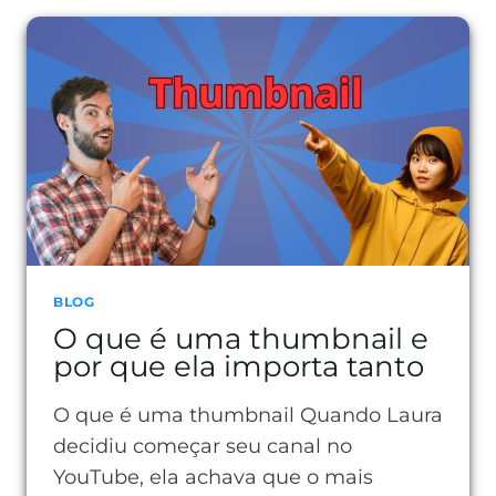
O
QUE
É
E
COMO
REDUZIR
NO
SEU
SITE
BLOG
O que é uma thumbnail e
por que ela importa tanto
O que é uma thumbnail Quando Laura
decidiu começar seu canal no
YouTube, ela achava que o mais