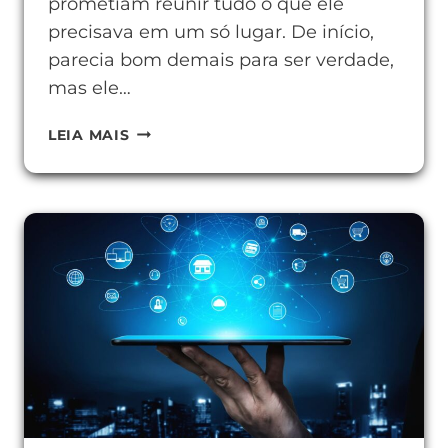
prometiam reunir tudo o que ele
precisava em um só lugar. De início,
parecia bom demais para ser verdade,
mas ele…
FERRAMENTAS
LEIA MAIS
DE
AGREGADOR
DE
CONTEÚDO
PARA
SUA
ROTINA