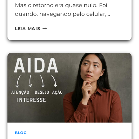
Mas o retorno era quase nulo. Foi
quando, navegando pelo celular,…
USAR
LEIA MAIS
YOUTUBE
NA
EMPRESA
EM
2025
COMPENSA?
VEJA
COMO
BLOG