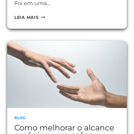
Foi em uma…
COMO
LEIA MAIS
SER
UM
AFILIADO
DIGITAL
E
CONQUISTAR
SUA
INDEPENDÊNCIA
ONLINE
BLOG
Como melhorar o alcance