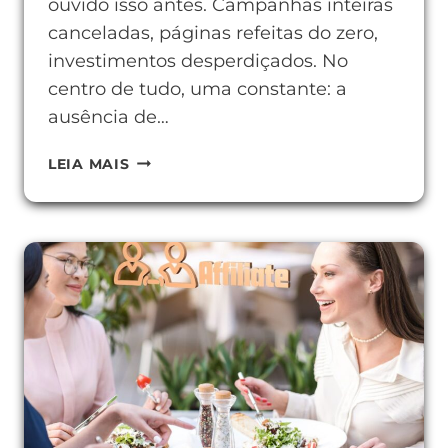
ouvido isso antes. Campanhas inteiras
canceladas, páginas refeitas do zero,
investimentos desperdiçados. No
centro de tudo, uma constante: a
ausência de…
COMO
LEIA MAIS
USAR
WEB
ANALYTICS
PARA
TOMAR
DECISÕES
MELHORES