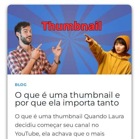
O
QUE
É
E
COMO
REDUZIR
NO
SEU
SITE
BLOG
O que é uma thumbnail e
por que ela importa tanto
O que é uma thumbnail Quando Laura
decidiu começar seu canal no
YouTube, ela achava que o mais