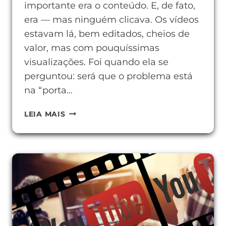
importante era o conteúdo. E, de fato,
era — mas ninguém clicava. Os vídeos
estavam lá, bem editados, cheios de
valor, mas com pouquíssimas
visualizações. Foi quando ela se
perguntou: será que o problema está
na “porta…
O
LEIA MAIS
QUE
É
UMA
THUMBNAIL
E
POR
QUE