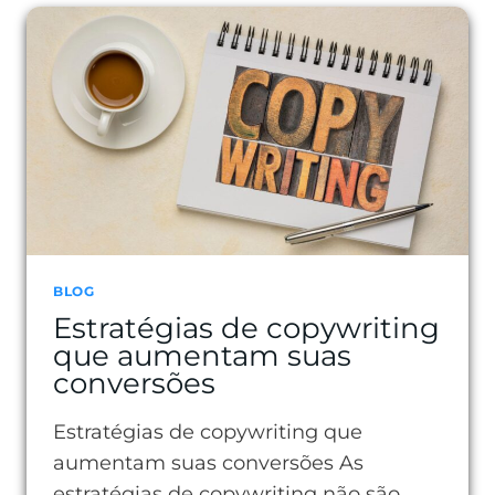
DOS
JOVENS
E
O
QUE
ELES
ESPERAM
DAS
MARCAS
BLOG
Estratégias de copywriting
que aumentam suas
conversões
Estratégias de copywriting que
aumentam suas conversões As
estratégias de copywriting não são