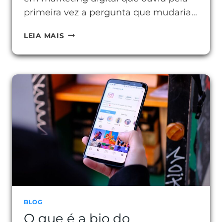
primeira vez a pergunta que mudaria…
O
LEIA MAIS
QUE
É
O
BOTÃO
CTA
E
POR
QUE
ELE
MUDA
SEUS
RESULTADOS
BLOG
O que é a bio do