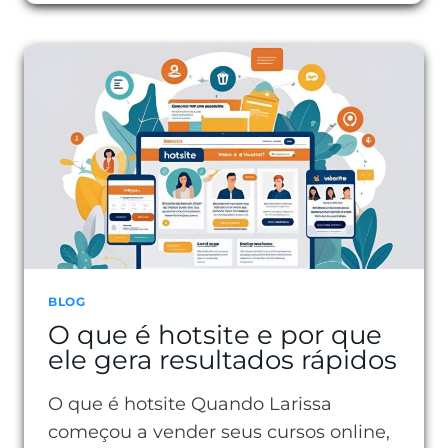
É
A
BIO
DO
INSTAGRAM
E
COMO
ELA
DEFINE
SEU
PERFIL
BLOG
O que é hotsite e por que
DIGITAL
ele gera resultados rápidos
O que é hotsite Quando Larissa
começou a vender seus cursos online,