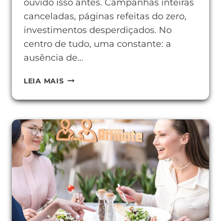
ouvido isso antes. Campanhas inteiras
canceladas, páginas refeitas do zero,
investimentos desperdiçados. No
centro de tudo, uma constante: a
ausência de…
COMO
LEIA MAIS
USAR
WEB
ANALYTICS
PARA
TOMAR
DECISÕES
MELHORES