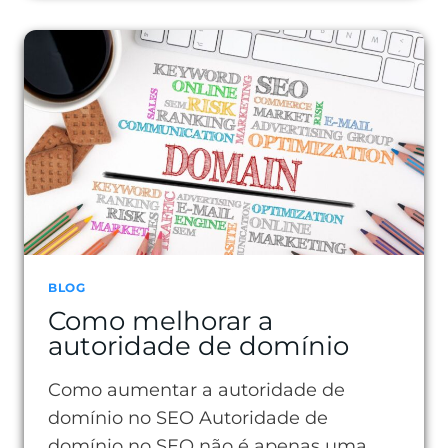
O
ALCANCE
ORGÂNICO
COM
AÇÕES
SIMPLES
E
EFICAZES
BLOG
Como melhorar a
autoridade de domínio
Como aumentar a autoridade de
domínio no SEO Autoridade de
domínio no SEO não é apenas uma