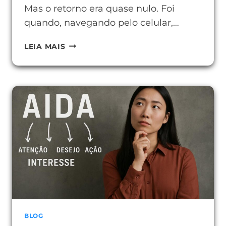
Mas o retorno era quase nulo. Foi
quando, navegando pelo celular,…
USAR
LEIA MAIS
YOUTUBE
NA
EMPRESA
EM
2025
COMPENSA?
VEJA
COMO
BLOG