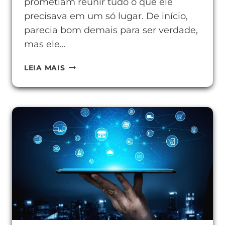
prometiam reunir tudo o que ele
precisava em um só lugar. De início,
parecia bom demais para ser verdade,
mas ele…
FERRAMENTAS
LEIA MAIS
DE
AGREGADOR
DE
CONTEÚDO
PARA
SUA
ROTINA