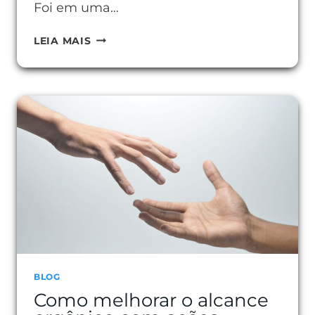
Foi em uma…
COMO
LEIA MAIS
SER
UM
AFILIADO
DIGITAL
E
CONQUISTAR
SUA
INDEPENDÊNCIA
ONLINE
BLOG
Como melhorar o alcance