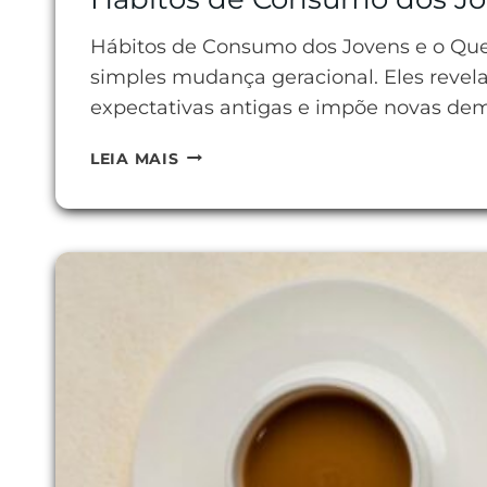
Hábitos de Consumo dos Jovens e o Que
simples mudança geracional. Eles reve
expectativas antigas e impõe novas dem
HÁBITOS
LEIA MAIS
DE
CONSUMO
DOS
JOVENS
E
O
QUE
ELES
ESPERAM
DAS