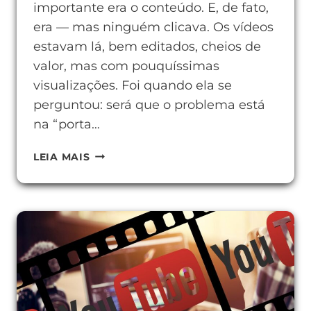
importante era o conteúdo. E, de fato,
era — mas ninguém clicava. Os vídeos
estavam lá, bem editados, cheios de
valor, mas com pouquíssimas
visualizações. Foi quando ela se
perguntou: será que o problema está
na “porta…
O
LEIA MAIS
QUE
É
UMA
THUMBNAIL
E
POR
QUE