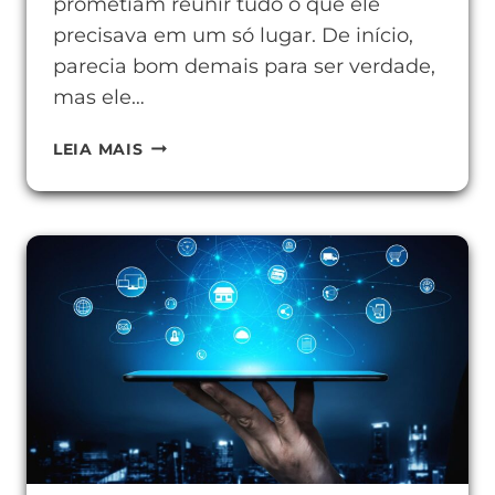
prometiam reunir tudo o que ele
precisava em um só lugar. De início,
parecia bom demais para ser verdade,
mas ele…
FERRAMENTAS
LEIA MAIS
DE
AGREGADOR
DE
CONTEÚDO
PARA
SUA
ROTINA