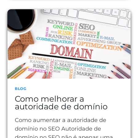
O
ALCANCE
ORGÂNICO
COM
AÇÕES
SIMPLES
E
EFICAZES
BLOG
Como melhorar a
autoridade de domínio
Como aumentar a autoridade de
domínio no SEO Autoridade de
domínio no SEO não é apenas uma