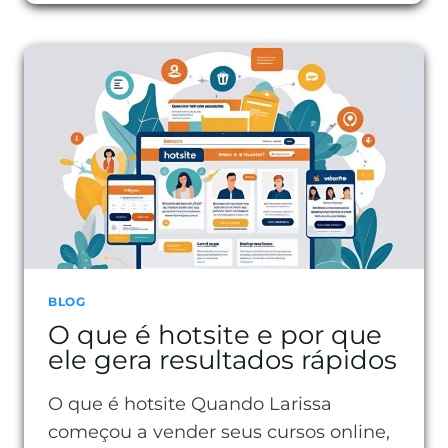
É
A
BIO
DO
INSTAGRAM
E
COMO
ELA
DEFINE
SEU
PERFIL
BLOG
O que é hotsite e por que
DIGITAL
ele gera resultados rápidos
O que é hotsite Quando Larissa
começou a vender seus cursos online,