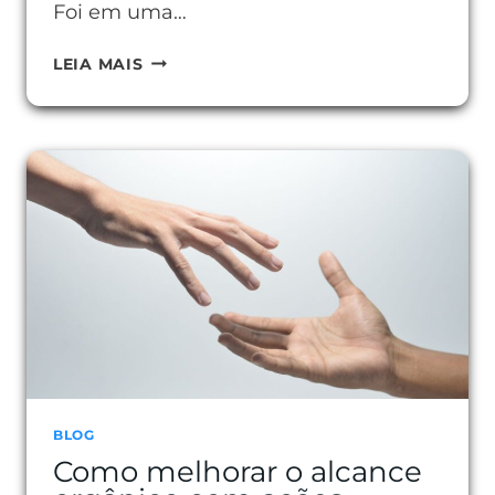
Foi em uma…
COMO
LEIA MAIS
SER
UM
AFILIADO
DIGITAL
E
CONQUISTAR
SUA
INDEPENDÊNCIA
ONLINE
BLOG
Como melhorar o alcance