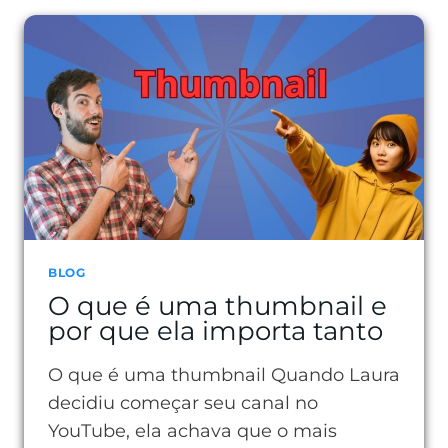
O
QUE
É
E
COMO
REDUZIR
NO
SEU
SITE
BLOG
O que é uma thumbnail e
por que ela importa tanto
O que é uma thumbnail Quando Laura
decidiu começar seu canal no
YouTube, ela achava que o mais