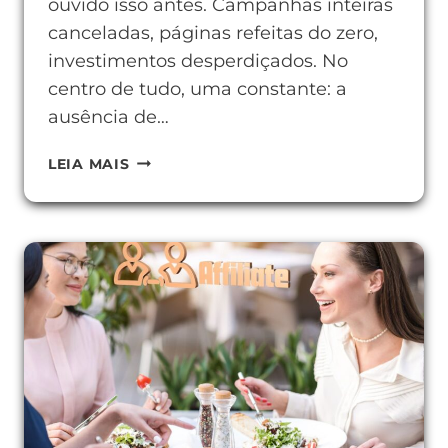
ouvido isso antes. Campanhas inteiras
canceladas, páginas refeitas do zero,
investimentos desperdiçados. No
centro de tudo, uma constante: a
ausência de…
COMO
LEIA MAIS
USAR
WEB
ANALYTICS
PARA
TOMAR
DECISÕES
MELHORES