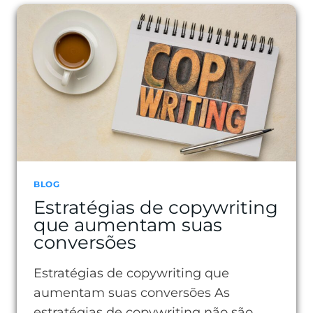
DOS
JOVENS
E
O
QUE
ELES
ESPERAM
DAS
MARCAS
BLOG
Estratégias de copywriting
que aumentam suas
conversões
Estratégias de copywriting que
aumentam suas conversões As
estratégias de copywriting não são