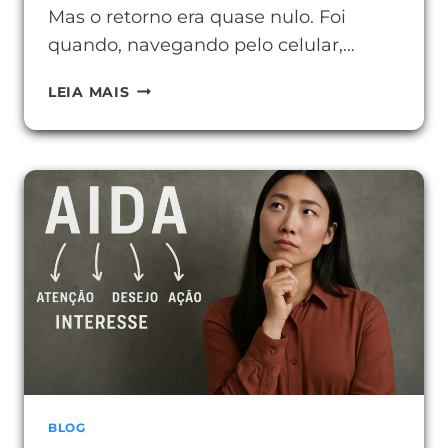
Mas o retorno era quase nulo. Foi
quando, navegando pelo celular,…
USAR
LEIA MAIS
YOUTUBE
NA
EMPRESA
EM
2025
COMPENSA?
VEJA
COMO
BLOG