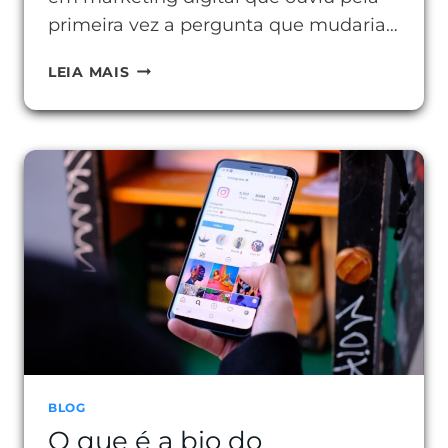
primeira vez a pergunta que mudaria…
O
LEIA MAIS
QUE
É
O
BOTÃO
CTA
E
POR
QUE
ELE
MUDA
SEUS
RESULTADOS
BLOG
O que é a bio do