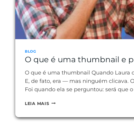
BLOG
O que é uma thumbnail e po
O que é uma thumbnail Quando Laura de
E, de fato, era — mas ninguém clicava. 
Foi quando ela se perguntou: será que 
O
LEIA MAIS
QUE
É
UMA