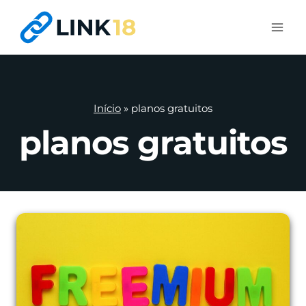
Pular
para
o
Conteúdo
Início
»
planos gratuitos
planos gratuitos