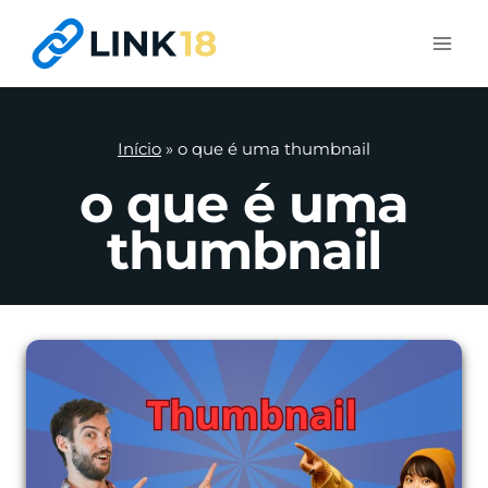
Pular
para
o
Conteúdo
Início
»
o que é uma thumbnail
o que é uma
thumbnail