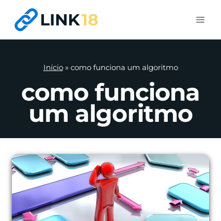
Pular
para
o
Conteúdo
Início
»
como funciona um algoritmo
como funciona
um algoritmo