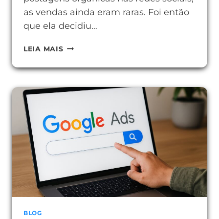
as vendas ainda eram raras. Foi então
que ela decidiu…
COMO
LEIA MAIS
CRIAR
ANÚNCIOS
PAGOS
EFICIENTES
PARA
VENDER
MAIS.
BLOG