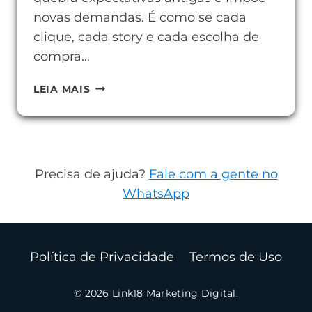
novas demandas. É como se cada
clique, cada story e cada escolha de
compra…
HÁBITOS
LEIA MAIS
DE
CONSUMO
DOS
JOVENS
Precisa de ajuda?
Fale com a gente no
E
WhatsApp
O
QUE
ELES
Política de Privacidade
Termos de Uso
ESPERAM
DAS
© 2026 Link18 Marketing Digital.
MARCAS