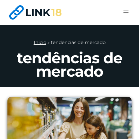
Pular
para
o
Conteúdo
Início
»
tendências de mercado
tendências de
mercado