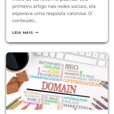
primeiro artigo nas redes sociais, ela
esperava uma resposta calorosa. O
conteúdo…
COMO
LEIA MAIS
MELHORAR
O
ALCANCE
ORGÂNICO
COM
AÇÕES
SIMPLES
E
EFICAZES