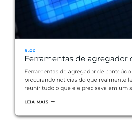
BLOG
Ferramentas de agregador d
Ferramentas de agregador de conteúdo
procurando notícias do que realmente l
reunir tudo o que ele precisava em um s
FERRAMENTAS
LEIA MAIS
DE
AGREGADOR
DE