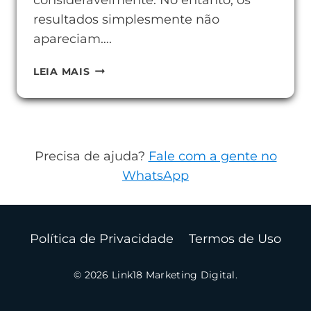
consideravelmente. No entanto, os
resultados simplesmente não
apareciam….
TAXA
LEIA MAIS
DE
REJEIÇÃO:
O
QUE
Precisa de ajuda?
Fale com a gente no
É
WhatsApp
E
COMO
REDUZIR
Política de Privacidade
Termos de Uso
NO
SEU
© 2026 Link18 Marketing Digital.
SITE