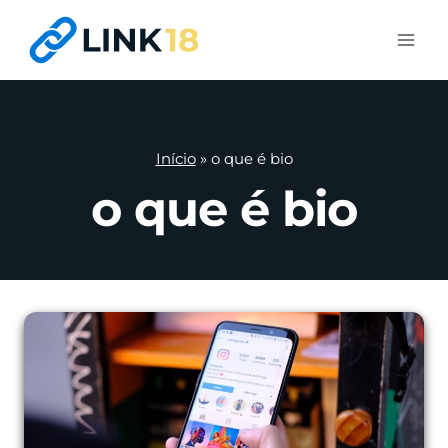
Pular
para
o
Conteúdo
Início
»
o que é bio
o que é bio