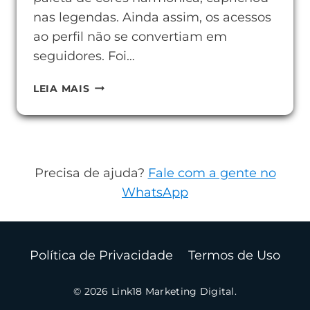
nas legendas. Ainda assim, os acessos
ao perfil não se convertiam em
seguidores. Foi…
O
LEIA MAIS
QUE
É
A
BIO
Precisa de ajuda?
Fale com a gente no
DO
WhatsApp
INSTAGRAM
E
COMO
Política de Privacidade
Termos de Uso
ELA
DEFINE
© 2026 Link18 Marketing Digital.
SEU