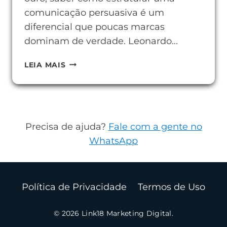
comunicação persuasiva é um
diferencial que poucas marcas
dominam de verdade. Leonardo…
ESTRATÉGIAS
LEIA MAIS
DE
COPYWRITING
QUE
AUMENTAM
Precisa de ajuda?
Fale com a gente no
SUAS
WhatsApp
CONVERSÕES
Política de Privacidade
Termos de Uso
© 2026 Link18 Marketing Digital.