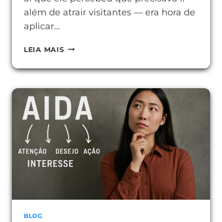
além de atrair visitantes — era hora de
aplicar…
TÉCNICAS
LEIA MAIS
PARA
MELHORAR
SUA
TAXA
DE
CONVERSÃO
E
VENDER
MAIS
BLOG