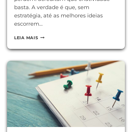
basta. A verdade é que, sem
estratégia, até as melhores ideias
escorrem…
CAMPANHA
LEIA MAIS
DE
MARKETING
ALCANÇAR
RESULTADOS
REAIS
É
REAL?