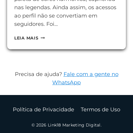
nas legendas. Ainda assim, os acessos
ao perfil não se convertiam em
seguidores. Foi…
O
LEIA MAIS
QUE
É
A
BIO
Precisa de ajuda?
Fale com a gente no
DO
WhatsApp
INSTAGRAM
E
COMO
Política de Privacidade
Termos de Uso
ELA
DEFINE
© 2026 Link18 Marketing Digital.
SEU