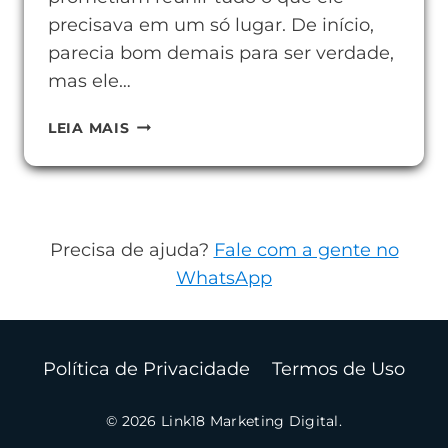
precisava em um só lugar. De início,
parecia bom demais para ser verdade,
mas ele…
FERRAMENTAS
LEIA MAIS
DE
AGREGADOR
DE
CONTEÚDO
Precisa de ajuda?
Fale com a gente no
PARA
WhatsApp
SUA
ROTINA
Política de Privacidade
Termos de Uso
© 2026 Link18 Marketing Digital.