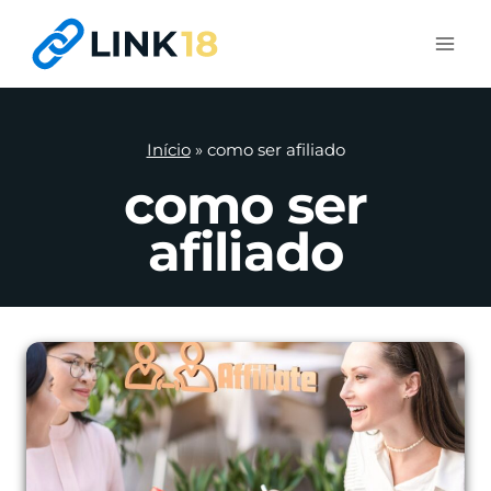
Pular
para
o
Conteúdo
Início
»
como ser afiliado
como ser
afiliado