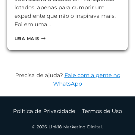
lotados, apenas para cumprir um
expediente que não o inspirava mais.
Foi em uma…
COMO
LEIA MAIS
SER
UM
AFILIADO
DIGITAL
Precisa de ajuda?
Fale com a gente no
E
WhatsApp
CONQUISTAR
SUA
INDEPENDÊNCIA
Política de Privacidade
Termos de Uso
ONLINE
© 2026 Link18 Marketing Digital.