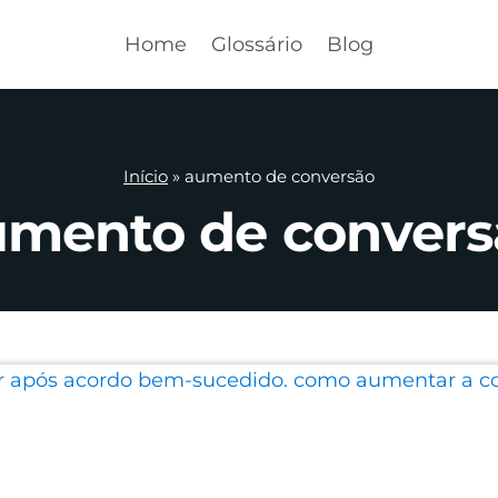
Home
Glossário
Blog
Início
»
aumento de conversão
umento de convers