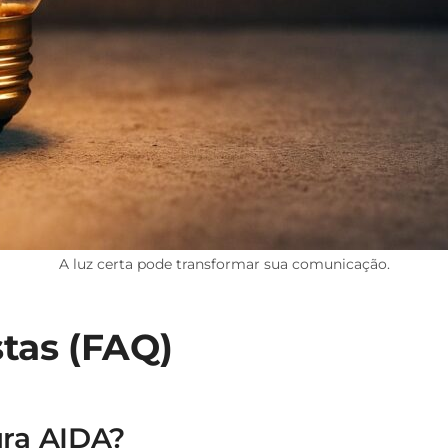
A luz certa pode transformar sua comunicação.
tas (FAQ)
ura AIDA?