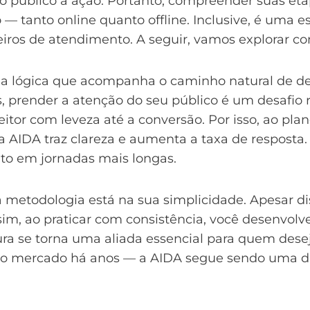
ar o público à ação. Portanto, compreender suas 
tanto online quanto offline. Inclusive, é uma es
eiros de atendimento. A seguir, vamos explorar co
a lógica que acompanha o caminho natural de dec
 prender a atenção do seu público é um desafio rea
eitor com leveza até a conversão. Por isso, ao pla
 AIDA traz clareza e aumenta a taxa de resposta. 
to em jornadas mais longas.
a metodologia está na sua simplicidade. Apesar d
ssim, ao praticar com consistência, você desenvol
tura se torna uma aliada essencial para quem desej
o mercado há anos — a AIDA segue sendo uma das 