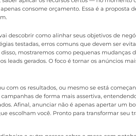
so, saber aplicar os recursos certos — no momento 
apenas consome orçamento. Essa é a proposta de
em.
vai descobrir como alinhar seus objetivos de neg
tégias testadas, erros comuns que devem ser evita
ém disso, mostraremos como pequenas mudanças
dos leads gerados. O foco é tornar os anúncios ma
ou com os resultados, ou mesmo se está começando
riar campanhas de forma mais assertiva, entenden
dos. Afinal, anunciar não é apenas apertar um b
que escolham você. Pronto para transformar seu tr